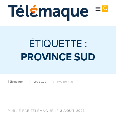
Skip
Cookies management panel
to
content
ÉTIQUETTE :
PROVINCE SUD
Télémaque
Les actus
Province Sud
PUBLIÉ PAR
TÉLÉMAQUE
LE
8 AOÛT 2023