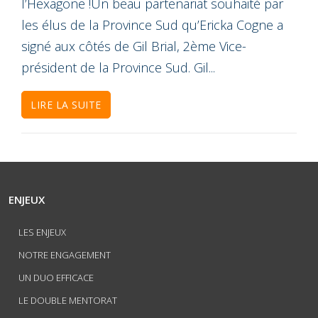
l’Hexagone !Un beau partenariat souhaité par
les élus de la Province Sud qu’Ericka Cogne a
signé aux côtés de Gil Brial, 2ème Vice-
président de la Province Sud. Gil...
LIRE LA SUITE
ENJEUX
LES ENJEUX
NOTRE ENGAGEMENT
UN DUO EFFICACE
LE DOUBLE MENTORAT