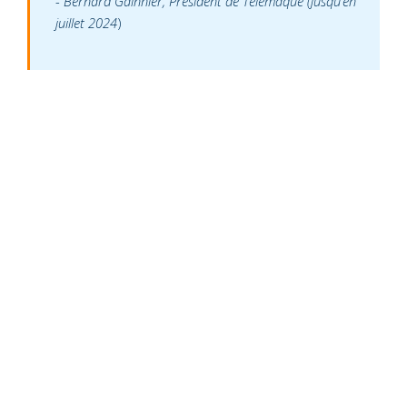
Bernard Gainnier, Président de Télémaque (jusqu’en
juillet 2024
)