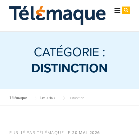
Skip
Cookies management panel
to
content
CATÉGORIE :
DISTINCTION
Télémaque
Les actus
Distinction
PUBLIÉ PAR
TÉLÉMAQUE
LE
20 MAI 2026